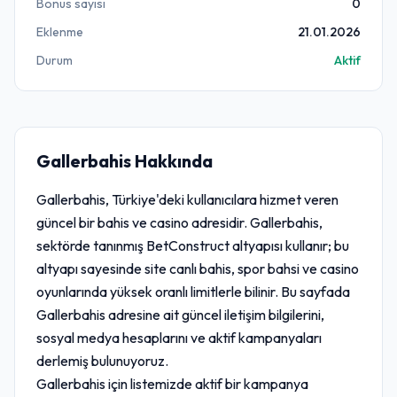
Bonus sayısı
0
Eklenme
21.01.2026
Durum
Aktif
Gallerbahis Hakkında
Gallerbahis, Türkiye'deki kullanıcılara hizmet veren
güncel bir bahis ve casino adresidir. Gallerbahis,
sektörde tanınmış BetConstruct altyapısı kullanır; bu
altyapı sayesinde site canlı bahis, spor bahsi ve casino
oyunlarında yüksek oranlı limitlerle bilinir. Bu sayfada
Gallerbahis adresine ait güncel iletişim bilgilerini,
sosyal medya hesaplarını ve aktif kampanyaları
derlemiş bulunuyoruz.
Gallerbahis için listemizde aktif bir kampanya