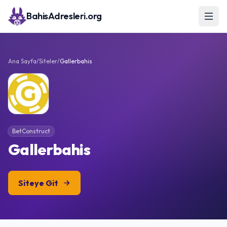
BahisAdresleri.org
Ana Sayfa
/
Siteler
/
Gallerbahis
BetConstruct
Gallerbahis
Siteye Git