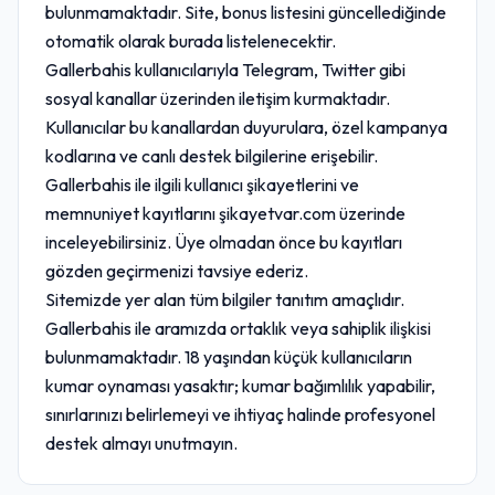
bulunmamaktadır. Site, bonus listesini güncellediğinde
otomatik olarak burada listelenecektir.
Gallerbahis kullanıcılarıyla Telegram, Twitter gibi
sosyal kanallar üzerinden iletişim kurmaktadır.
Kullanıcılar bu kanallardan duyurulara, özel kampanya
kodlarına ve canlı destek bilgilerine erişebilir.
Gallerbahis ile ilgili kullanıcı şikayetlerini ve
memnuniyet kayıtlarını şikayetvar.com üzerinde
inceleyebilirsiniz. Üye olmadan önce bu kayıtları
gözden geçirmenizi tavsiye ederiz.
Sitemizde yer alan tüm bilgiler tanıtım amaçlıdır.
Gallerbahis ile aramızda ortaklık veya sahiplik ilişkisi
bulunmamaktadır. 18 yaşından küçük kullanıcıların
kumar oynaması yasaktır; kumar bağımlılık yapabilir,
sınırlarınızı belirlemeyi ve ihtiyaç halinde profesyonel
destek almayı unutmayın.