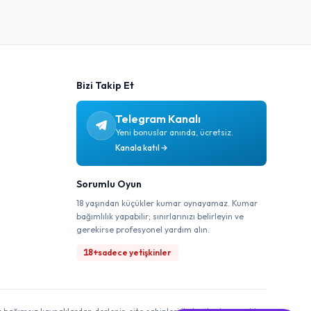
Bizi Takip Et
Telegram Kanalı
Yeni bonuslar anında, ücretsiz.
Kanala katıl
Sorumlu Oyun
18 yaşından küçükler kumar oynayamaz. Kumar
bağımlılık yapabilir; sınırlarınızı belirleyin ve
gerekirse profesyonel yardım alın.
18+
sadece yetişkinler