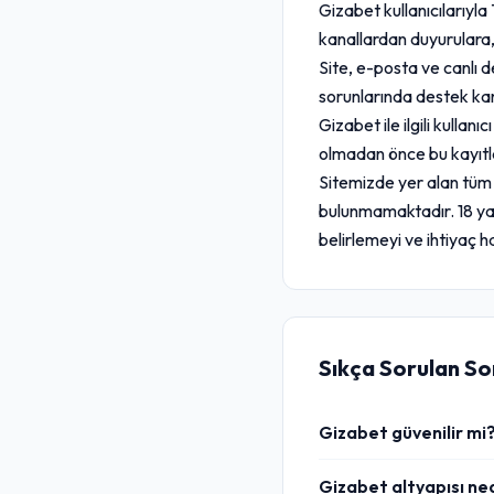
Gizabet kullanıcılarıyla
kanallardan duyurulara, 
Site, e-posta ve canlı d
sorunlarında destek kana
Gizabet ile ilgili kulla
olmadan önce bu kayıtl
Sitemizde yer alan tüm bi
bulunmamaktadır. 18 yaşı
belirlemeyi ve ihtiyaç 
Sıkça Sorulan So
Gizabet güvenilir mi
Gizabet altyapısı ne