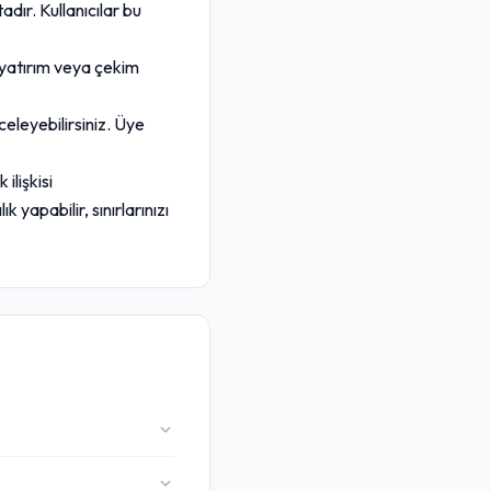
dır. Kullanıcılar bu
, yatırım veya çekim
celeyebilirsiniz. Üye
ilişkisi
yapabilir, sınırlarınızı