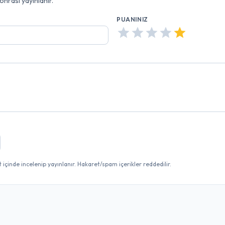
nrası yayınlanır.
PUANINIZ
içinde incelenip yayınlanır. Hakaret/spam içerikler reddedilir.