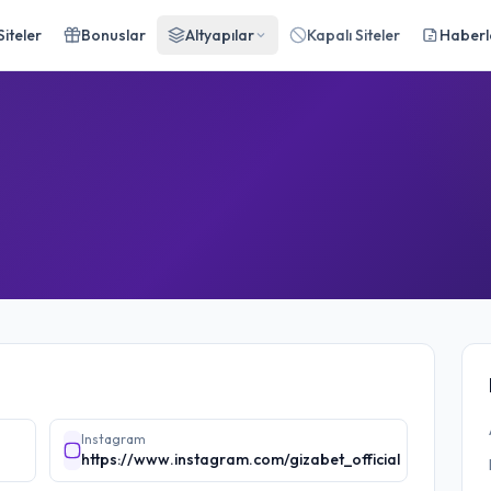
iteler
Bonuslar
Altyapılar
Kapalı Siteler
Haberl
Instagram
https://www.instagram.com/gizabet_official