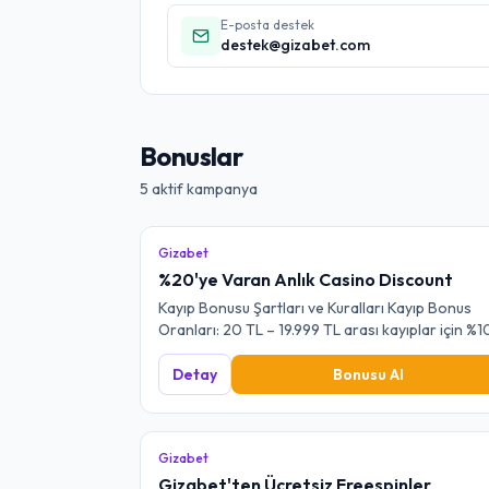
E-posta destek
destek@gizabet.com
Bonuslar
5 aktif kampanya
BON
Gizabet
%20'ye Varan Anlık Casino Discount
Kayıp Bonusu Şartları ve Kuralları Kayıp Bonus
Oranları: 20 TL – 19.999 TL arası kayıplar için %1
20.000 TL – 49.999 TL arası kayıplar için…
Detay
Bonusu Al
BON
Gizabet
Gizabet'ten Ücretsiz Freespinler