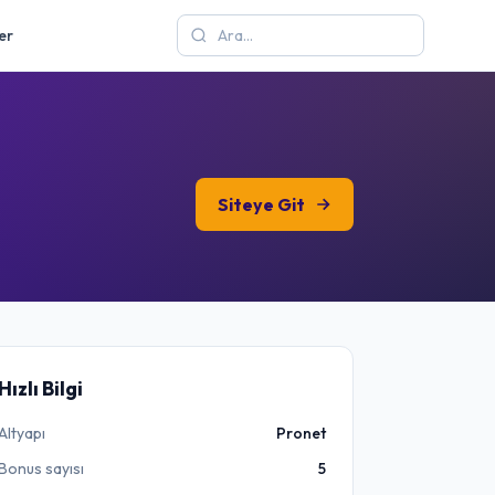
er
Siteye Git
Hızlı Bilgi
Altyapı
Pronet
Bonus sayısı
5