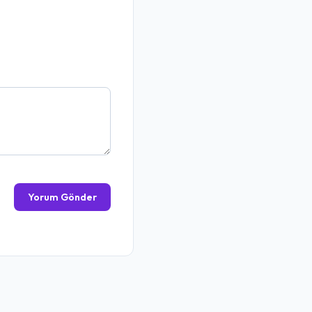
Yorum Gönder