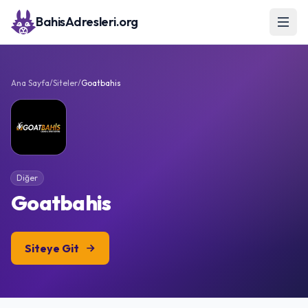
BahisAdresleri.org
Ana Sayfa
/
Siteler
/
Goatbahis
Diğer
Goatbahis
Siteye Git