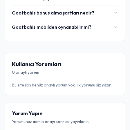
Goatbahis bonus alma şartları nedir?
Goatbahis mobilden oynanabilir mi?
Kullanıcı Yorumları
0 onaylı yorum
Bu site için henüz onaylı yorum yok. İlk yorumu siz yazın.
Yorum Yapın
Yorumunuz admin onayı sonrası yayınlanır.