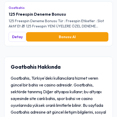
BONUS
Goatbahis
125 Freespin Deneme Bonusu
125 Freespin Deneme Bonusu Tür : Freespin Etiketler : Slot
Aktif Et 🎁 125 Freespin YENİ ÜYELERE ÖZEL DENEME
BONUSU ⭐ Minimum Yatırım : 1000 …
Detay
Bonusu Al
Goatbahis Hakkında
Goatbahis, Türkiye'deki kullanıcılara hizmet veren
güncel bir bahis ve casino adresidir. Goatbahis,
sektörde tanınmış Diğer altyapısı kullanır; bu altyapı
sayesinde site canlı bahis, spor bahsi ve casino
oyunlarında yüksek oranlı limitlerle bilinir. Bu sayfada
Goatbahis adresine ait güncel iletişim bilgilerini, sosyal