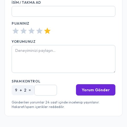
İSIM / TAKMA AD
PUANINIZ
YORUMUNUZ
SPAM KONTROL
Yorum Gönder
9 + 2 =
Gönderilen yorumlar 24 saat içinde incelenip yayınlanır.
Hakaret/spam içerikler reddedilir.