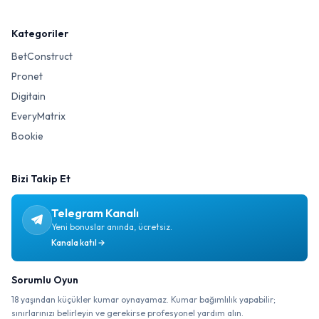
Kategoriler
BetConstruct
Pronet
Digitain
EveryMatrix
Bookie
Bizi Takip Et
Telegram Kanalı
Yeni bonuslar anında, ücretsiz.
Kanala katıl
Sorumlu Oyun
18 yaşından küçükler kumar oynayamaz. Kumar bağımlılık yapabilir;
sınırlarınızı belirleyin ve gerekirse profesyonel yardım alın.