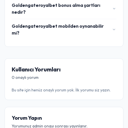
Goldengateroyalbet bonus alma şartları
nedir?
Goldengateroyalbet mobilden oynanabilir
mi?
Kullanıcı Yorumları
0 onaylı yorum
Bu site için henüz onaylı yorum yok. İlk yorumu siz yazın.
Yorum Yapın
Yorumunuz admin onayı sonrası yayınlanır.