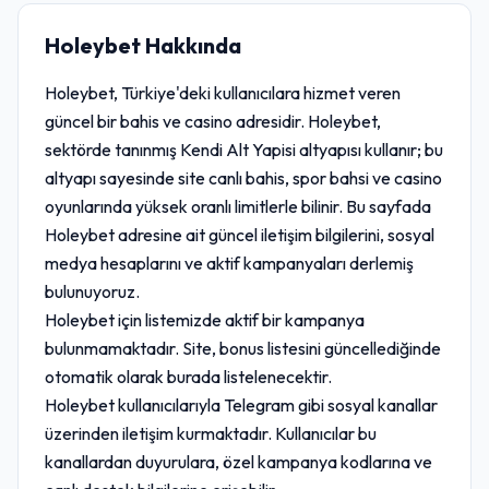
Holeybet Hakkında
Holeybet, Türkiye'deki kullanıcılara hizmet veren
güncel bir bahis ve casino adresidir. Holeybet,
sektörde tanınmış Kendi Alt Yapisi altyapısı kullanır; bu
altyapı sayesinde site canlı bahis, spor bahsi ve casino
oyunlarında yüksek oranlı limitlerle bilinir. Bu sayfada
Holeybet adresine ait güncel iletişim bilgilerini, sosyal
medya hesaplarını ve aktif kampanyaları derlemiş
bulunuyoruz.
Holeybet için listemizde aktif bir kampanya
bulunmamaktadır. Site, bonus listesini güncellediğinde
otomatik olarak burada listelenecektir.
Holeybet kullanıcılarıyla Telegram gibi sosyal kanallar
üzerinden iletişim kurmaktadır. Kullanıcılar bu
kanallardan duyurulara, özel kampanya kodlarına ve