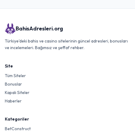
BahisAdresleri.org
Türkiye'deki bahis ve casino sitelerinin güncel adresleri, bonusları
ve incelemeleri. Bağımsız ve şeffaf rehber.
Site
Tüm Siteler
Bonuslar
Kapalı Siteler
Haberler
Kategoriler
BetConstruct