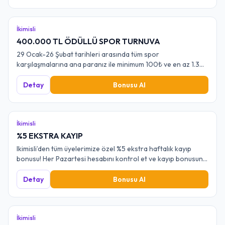
BONUS
İkimisli
400.000 TL ÖDÜLLÜ SPOR TURNUVA
29 Ocak-26 Şubat tarihleri arasında tüm spor
karşılaşmalarına ana paranız ile minimum 100₺ ve en az 1.30
orandan tekli-kombine bahis yapmanı…
Detay
Bonusu Al
BONUS
İkimisli
%5 EKSTRA KAYIP
Ikimisli’den tüm üyelerimize özel %5 ekstra haftalık kayıp
bonusu! Her Pazartesi hesabını kontrol et ve kayıp bonusunla
şansını tekrar dene.…
Detay
Bonusu Al
BONUS
İkimisli