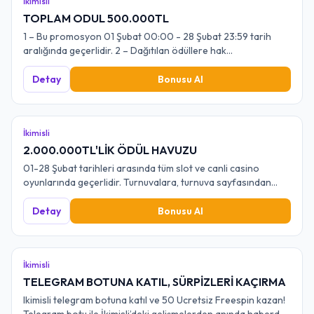
İkimisli
TOPLAM ODUL 500.000TL
1 – Bu promosyon 01 Şubat 00:00 - 28 Şubat 23:59 tarih
aralığında geçerlidir. 2 – Dağıtılan ödüllere hak
kazanabilmeniz için seçili oyunlard…
Detay
Bonusu Al
BONUS
İkimisli
2.000.000TL'LİK ÖDÜL HAVUZU
01-28 Şubat tarihleri arasında tüm slot ve canli casino
oyunlarında geçerlidir. Turnuvalara, turnuva sayfasından
"KATIL" butonuna tıklayarak…
Detay
Bonusu Al
BONUS
İkimisli
TELEGRAM BOTUNA KATIL, SÜRPİZLERİ KAÇIRMA
Ikimisli telegram botuna katıl ve 50 Ucretsiz Freespin kazan!