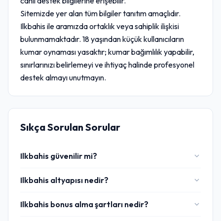
canlı destek bilgilerine erişebilir.
Sitemizde yer alan tüm bilgiler tanıtım amaçlıdır.
Ilkbahis ile aramızda ortaklık veya sahiplik ilişkisi
bulunmamaktadır. 18 yaşından küçük kullanıcıların
kumar oynaması yasaktır; kumar bağımlılık yapabilir,
sınırlarınızı belirlemeyi ve ihtiyaç halinde profesyonel
destek almayı unutmayın.
Sıkça Sorulan Sorular
Ilkbahis güvenilir mi?
Ilkbahis altyapısı nedir?
Ilkbahis bonus alma şartları nedir?