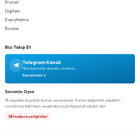
Pronet
Digitain
EveryMatrix
Bookie
Bizi Takip Et
Telegram Kanalı
Yeni bonuslar anında, ücretsiz.
Kanala katıl
Sorumlu Oyun
18 yaşından küçükler kumar oynayamaz. Kumar bağımlılık yapabilir;
sınırlarınızı belirleyin ve gerekirse profesyonel yardım alın.
18+
sadece yetişkinler