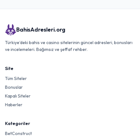
BahisAdresleri.org
Türkiye'deki bahis ve casino sitelerinin güncel adresleri, bonusları
ve incelemeleri. Bağımsız ve şeffaf rehber.
Site
Tüm Siteler
Bonuslar
Kapalı Siteler
Haberler
Kategoriler
BetConstruct