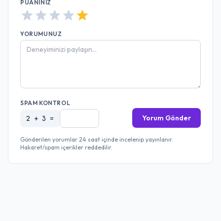
PUANINIZ
YORUMUNUZ
SPAM KONTROL
Yorum Gönder
2 + 3 =
Gönderilen yorumlar 24 saat içinde incelenip yayınlanır.
Hakaret/spam içerikler reddedilir.