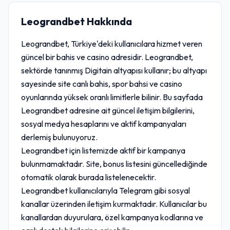
Leograndbet Hakkında
Leograndbet, Türkiye'deki kullanıcılara hizmet veren
güncel bir bahis ve casino adresidir. Leograndbet,
sektörde tanınmış Digitain altyapısı kullanır; bu altyapı
sayesinde site canlı bahis, spor bahsi ve casino
oyunlarında yüksek oranlı limitlerle bilinir. Bu sayfada
Leograndbet adresine ait güncel iletişim bilgilerini,
sosyal medya hesaplarını ve aktif kampanyaları
derlemiş bulunuyoruz.
Leograndbet için listemizde aktif bir kampanya
bulunmamaktadır. Site, bonus listesini güncellediğinde
otomatik olarak burada listelenecektir.
Leograndbet kullanıcılarıyla Telegram gibi sosyal
kanallar üzerinden iletişim kurmaktadır. Kullanıcılar bu
kanallardan duyurulara, özel kampanya kodlarına ve