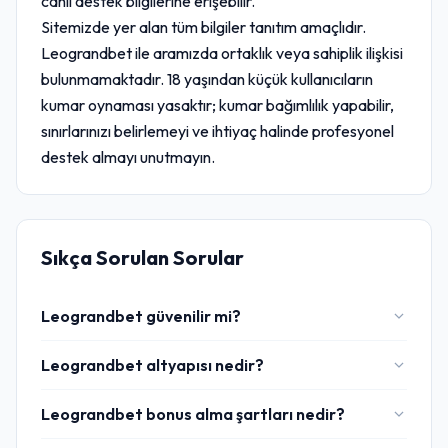
canlı destek bilgilerine erişebilir.
Sitemizde yer alan tüm bilgiler tanıtım amaçlıdır.
Leograndbet ile aramızda ortaklık veya sahiplik ilişkisi
bulunmamaktadır. 18 yaşından küçük kullanıcıların
kumar oynaması yasaktır; kumar bağımlılık yapabilir,
sınırlarınızı belirlemeyi ve ihtiyaç halinde profesyonel
destek almayı unutmayın.
Sıkça Sorulan Sorular
Leograndbet güvenilir mi?
Leograndbet altyapısı nedir?
Leograndbet bonus alma şartları nedir?