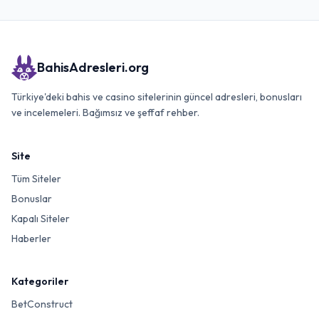
BahisAdresleri.org
Türkiye'deki bahis ve casino sitelerinin güncel adresleri, bonusları
ve incelemeleri. Bağımsız ve şeffaf rehber.
Site
Tüm Siteler
Bonuslar
Kapalı Siteler
Haberler
Kategoriler
BetConstruct