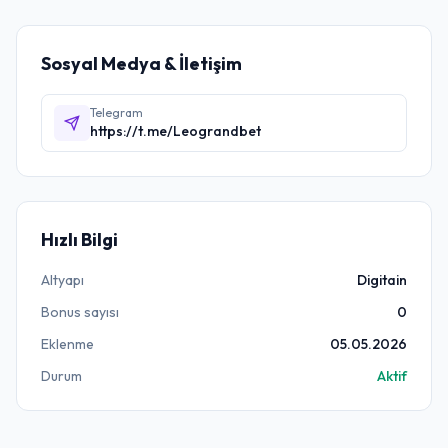
Sosyal Medya & İletişim
Telegram
https://t.me/Leograndbet
Hızlı Bilgi
Altyapı
Digitain
Bonus sayısı
0
Eklenme
05.05.2026
Durum
Aktif