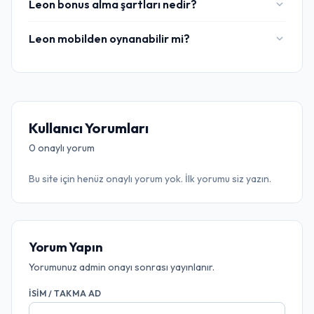
Leon bonus alma şartları nedir?
Leon mobilden oynanabilir mi?
Kullanıcı Yorumları
0 onaylı yorum
Bu site için henüz onaylı yorum yok. İlk yorumu siz yazın.
Yorum Yapın
Yorumunuz admin onayı sonrası yayınlanır.
İSIM / TAKMA AD