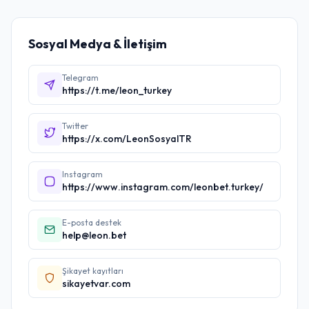
Sosyal Medya & İletişim
Telegram
https://t.me/leon_turkey
Twitter
https://x.com/LeonSosyalTR
Instagram
https://www.instagram.com/leonbet.turkey/
E-posta destek
help@leon.bet
Şikayet kayıtları
sikayetvar.com