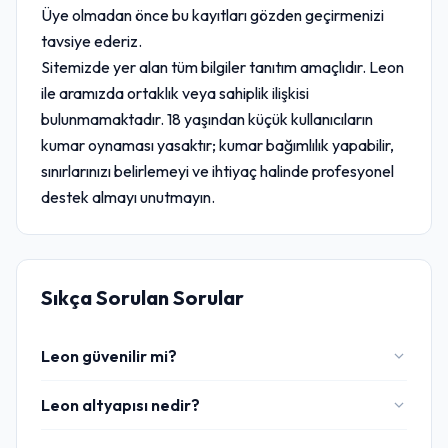
Üye olmadan önce bu kayıtları gözden geçirmenizi
tavsiye ederiz.
Sitemizde yer alan tüm bilgiler tanıtım amaçlıdır. Leon
ile aramızda ortaklık veya sahiplik ilişkisi
bulunmamaktadır. 18 yaşından küçük kullanıcıların
kumar oynaması yasaktır; kumar bağımlılık yapabilir,
sınırlarınızı belirlemeyi ve ihtiyaç halinde profesyonel
destek almayı unutmayın.
Sıkça Sorulan Sorular
Leon güvenilir mi?
Leon altyapısı nedir?