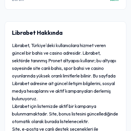
Librabet Hakkında
Librabet, Türkiye'deki kullanıcılara hizmet veren
güncel bir bahis ve casino adresidir. Librabet,
sektörde tanınmış Pronet altyapısı kullanır; bu altyapı
sayesinde site canlı bahis, spor bahsi ve casino
oyunlarında yüksek oranlı limitlerle bilinir. Bu sayfada
Librabet adresine ait güncel iletişim bilgilerini, sosyal
medya hesaplarını ve aktif kampanyaları derlemiş
bulunuyoruz.
Librabet için listemizde aktif bir kampanya
bulunmamaktadır. Site, bonus listesini güncellediğinde
otomatik olarak burada listelenecektir.
Site, e-posta ve canlı destek seçenekleri ile