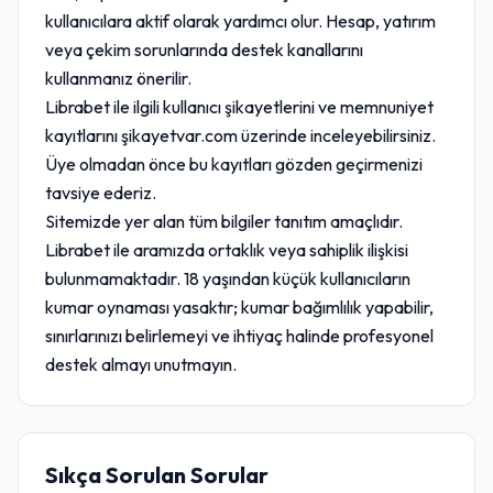
kullanıcılara aktif olarak yardımcı olur. Hesap, yatırım
veya çekim sorunlarında destek kanallarını
kullanmanız önerilir.
Librabet ile ilgili kullanıcı şikayetlerini ve memnuniyet
kayıtlarını şikayetvar.com üzerinde inceleyebilirsiniz.
Üye olmadan önce bu kayıtları gözden geçirmenizi
tavsiye ederiz.
Sitemizde yer alan tüm bilgiler tanıtım amaçlıdır.
Librabet ile aramızda ortaklık veya sahiplik ilişkisi
bulunmamaktadır. 18 yaşından küçük kullanıcıların
kumar oynaması yasaktır; kumar bağımlılık yapabilir,
sınırlarınızı belirlemeyi ve ihtiyaç halinde profesyonel
destek almayı unutmayın.
Sıkça Sorulan Sorular