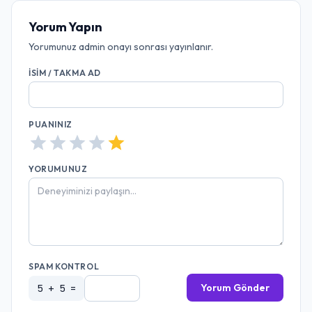
Yorum Yapın
Yorumunuz admin onayı sonrası yayınlanır.
İSIM / TAKMA AD
PUANINIZ
YORUMUNUZ
SPAM KONTROL
Yorum Gönder
5 + 5 =