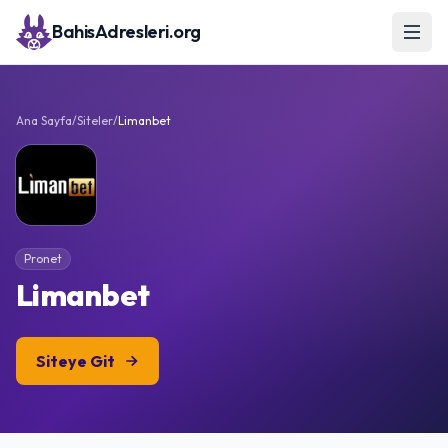
BahisAdresleri.org
Ana Sayfa
/
Siteler
/
Limanbet
Pronet
Limanbet
Siteye Git