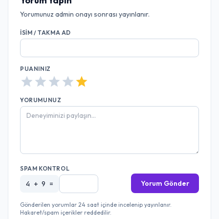
Yorum Yapın
Yorumunuz admin onayı sonrası yayınlanır.
İSIM / TAKMA AD
PUANINIZ
YORUMUNUZ
SPAM KONTROL
Yorum Gönder
4 + 9 =
Gönderilen yorumlar 24 saat içinde incelenip yayınlanır.
Hakaret/spam içerikler reddedilir.