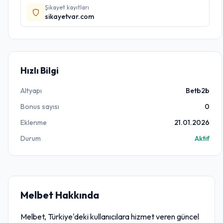
Şikayet kayıtları
sikayetvar.com
Hızlı Bilgi
Altyapı
Betb2b
Bonus sayısı
0
Eklenme
21.01.2026
Durum
Aktif
Melbet Hakkında
Melbet, Türkiye'deki kullanıcılara hizmet veren güncel