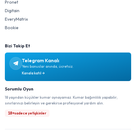
Pronet
Digitain
EveryMatrix
Bookie
Bizi Takip Et
Telegram Kanalı
Yeni bonuslar anında, ücretsiz.
Kanala katıl
Sorumlu Oyun
18 yaşından küçükler kumar oynayamaz. Kumar bağımlılık yapabilir;
sınırlarınızı belirleyin ve gerekirse profesyonel yardım alın.
18+
sadece yetişkinler