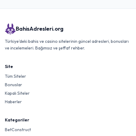
BahisAdresleri.org
Türkiye'deki bahis ve casino sitelerinin güncel adresleri, bonusları
ve incelemeleri. Bağımsız ve şeffaf rehber.
Site
Tüm Siteler
Bonuslar
Kapalı Siteler
Haberler
Kategoriler
BetConstruct