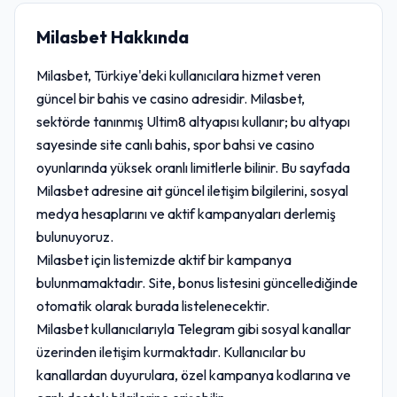
Milasbet Hakkında
Milasbet, Türkiye'deki kullanıcılara hizmet veren
güncel bir bahis ve casino adresidir. Milasbet,
sektörde tanınmış Ultim8 altyapısı kullanır; bu altyapı
sayesinde site canlı bahis, spor bahsi ve casino
oyunlarında yüksek oranlı limitlerle bilinir. Bu sayfada
Milasbet adresine ait güncel iletişim bilgilerini, sosyal
medya hesaplarını ve aktif kampanyaları derlemiş
bulunuyoruz.
Milasbet için listemizde aktif bir kampanya
bulunmamaktadır. Site, bonus listesini güncellediğinde
otomatik olarak burada listelenecektir.
Milasbet kullanıcılarıyla Telegram gibi sosyal kanallar
üzerinden iletişim kurmaktadır. Kullanıcılar bu
kanallardan duyurulara, özel kampanya kodlarına ve