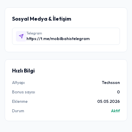
Sosyal Medya & İletişim
Telegram
https://t.me/mobilbahistelegram
Hızlı Bilgi
Altyapı
Techsson
Bonus sayısı
0
Eklenme
05.05.2026
Durum
Aktif