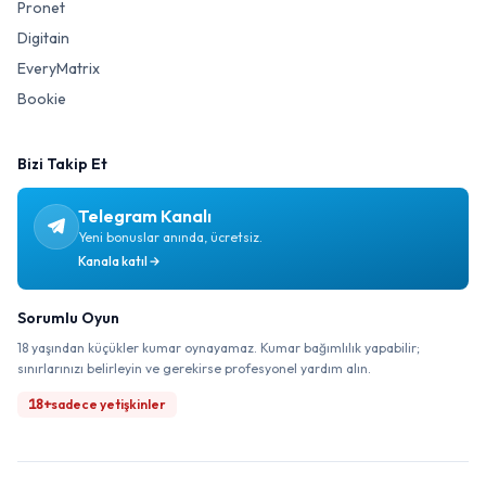
Pronet
Digitain
EveryMatrix
Bookie
Bizi Takip Et
Telegram Kanalı
Yeni bonuslar anında, ücretsiz.
Kanala katıl
Sorumlu Oyun
18 yaşından küçükler kumar oynayamaz. Kumar bağımlılık yapabilir;
sınırlarınızı belirleyin ve gerekirse profesyonel yardım alın.
18+
sadece yetişkinler