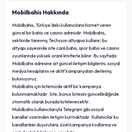
Mobilbahis Hakkında
Mobilbahis, Türkiye'deki kullanıcılara hizmet veren
güncel bir bahis ve casino adresidir. Mobilbahis,
sektörde tanınmış Techsson altyapısı kullanır; bu
altyapı sayesinde site canlı bahis, spor bahsi ve casino
oyunlarında yüksek oranlı limitlerle bilinir. Bu sayfada
Mobilbahis adresine ait güncel iletişim bilgilerini, sosyal
medya hesaplarını ve aktif kampanyaları derlemiş
bulunuyoruz.
Mobilbahis için listemizde aktif bir kampanya
bulunmamaktadır. Site, bonus listesini güncellediğinde
otomatik olarak burada listelenecektir.
Mobilbahis kullanıcılarıyla Telegram gibi sosyal
kanallar üzerinden iletişim kurmaktadır. Kullanıcılar bu
kanallardan duyurulara, özel kampanya kodlarına ve