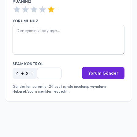
PUANINIZ
YORUMUNUZ
SPAM KONTROL
Yorum Gönder
4 + 2 =
Gönderilen yorumlar 24 saat içinde incelenip yayınlanır.
Hakaret/spam içerikler reddedilir.