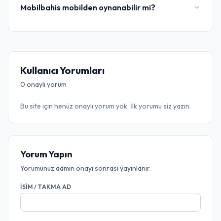
Mobilbahis mobilden oynanabilir mi?
Kullanıcı Yorumları
0 onaylı yorum
Bu site için henüz onaylı yorum yok. İlk yorumu siz yazın.
Yorum Yapın
Yorumunuz admin onayı sonrası yayınlanır.
İSIM / TAKMA AD