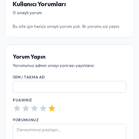
Kullanıcı Yorumları
0 onaylı yorum
Bu site için henüz onaylı yorum yok. İlk yorumu siz yazın.
Yorum Yapın
Yorumunuz admin onayı sonrası yayınlanır.
İSIM / TAKMA AD
PUANINIZ
YORUMUNUZ