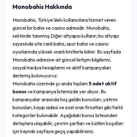
Monobahis Hakkında
Monobahis, Türkiye'deki kullanıcılara hizmet veren
güncel bir bahis ve casino adresidir. Monobahis,
sektörde tanınmış Diğer altyapısı kullanır; bu altyapı
sayesinde site canlı bahis, spor bahsi ve casino
oyunlarında yüksek oranlı limitlerle bilinir. Bu sayfada
Monobahis adresine ait güncel iletişim bilgilerini,
sosyal medya hesaplarını ve aktif kampanyaları
derlemiş bulunuyoruz.
Monobahis üzerinde şu anda toplam
5 adet aktif
bonus
ve kampanya listemizde yer alıyor. Bu
kampanyalar arasında hoş geldin bonusları, yatırım
bonusları, kayıp iadesi ve özel oran fırsatları gibi farklı
kategoriler bulunabilir. Aşağıdaki bonus listesinden
detaylara ulaşabilir, çevrim şartları ve katılım koşulları
için kaynak sayfaya geçiş yapabilirsiniz.