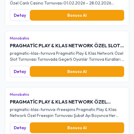
Özel Canlı Casino Turnuvası 01.02.2026 - 28.02.2026
Turnuvada Geçerli Oyunlar Turn…
Detay
Bonusu Al
BONUS
Monobahis
PRAGMATİC PLAY & KLAS NETWORK ÖZEL SLOT
TURNUVASI
pragmatic-klas-turnuva Pragmatic Play & Klas Network Özel
Slot Turnuvası Turnuvada Geçerli Oyunlar Turnuva Kuralları •
Madde 1: İlgili turnu…
Detay
Bonusu Al
BONUS
Monobahis
PRAGMATİC PLAY & KLAS NETWORK ÖZEL
FREESPİN TURNUVASI
pragmatic-klas-turnuva-freespins Pragmatic Play & Klas
Network Özel Freespin Turnuvası Şubat Ayı Boyunca Her
Gün 50.000 Adet Freespin Turnuv…
Detay
Bonusu Al