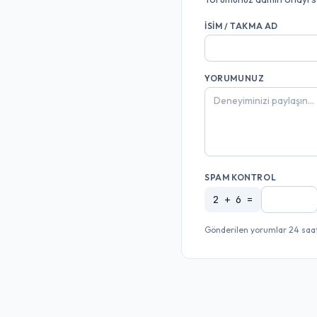
İSIM / TAKMA AD
YORUMUNUZ
SPAM KONTROL
2 + 6 =
Gönderilen yorumlar 24 saat 