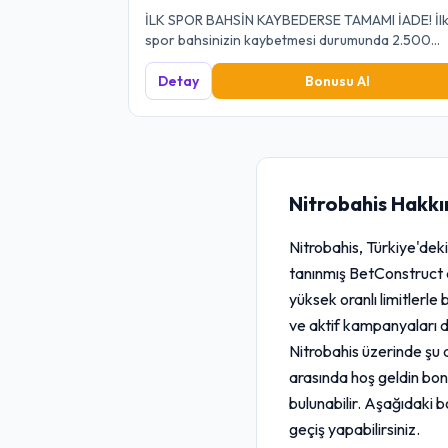
İLK SPOR BAHSİN KAYBEDERSE TAMAMI İADE! İl
spor bahsinizin kaybetmesi durumunda 2.500
TL'ye kadar iade ediyoruz! Kampanya Şartları 1. 
ka…
Detay
Bonusu Al
Nitrobahis Hakk
Nitrobahis, Türkiye'deki
tanınmış BetConstruct al
yüksek oranlı limitlerle 
ve aktif kampanyaları 
Nitrobahis üzerinde şu
arasında hoş geldin bonus
bulunabilir. Aşağıdaki b
geçiş yapabilirsiniz.