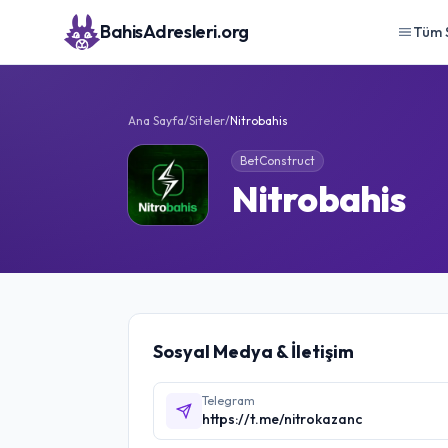
BahisAdresleri.org
Tüm S
Ana Sayfa
/
Siteler
/
Nitrobahis
BetConstruct
Nitrobahis
Sosyal Medya & İletişim
Telegram
https://t.me/nitrokazanc