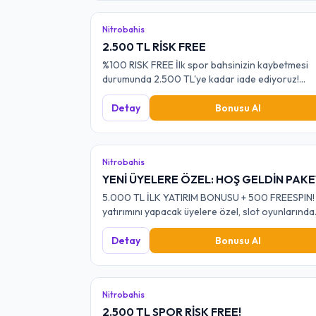
BON
Nitrobahis
2.500 TL RİSK FREE
%100 RISK FREE İlk spor bahsinizin kaybetmesi
durumunda 2.500 TL'ye kadar iade ediyoruz!
Kampanya Şartları 1. Bu kampanya tüm yatırım
yöntem…
Detay
Bonusu Al
BON
Nitrobahis
YENİ ÜYELERE ÖZEL: HOŞ GELDİN PAKE
5.000 TL İLK YATIRIM BONUSU + 500 FREESPIN! 
yatırımını yapacak üyelere özel, slot oyunlarında
geçerli ilk yatırım kampanyası! Min. 100 T…
Detay
Bonusu Al
BON
Nitrobahis
2.500 TL SPOR RİSK FREE!