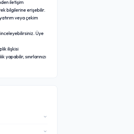
nden iletişim
 bilgilerine erişebilir.
, yatırım veya çekim
 inceleyebilirsiniz. Üye
k ilişkisi
yapabilir, sınırlarınızı