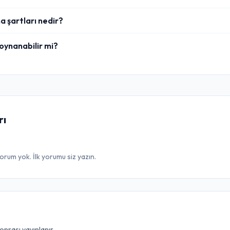
a şartları nedir?
oynanabilir mi?
rı
yorum yok. İlk yorumu siz yazın.
nrası yayınlanır.