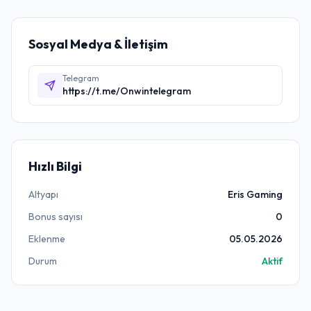
Sosyal Medya & İletişim
Telegram
https://t.me/Onwintelegram
Hızlı Bilgi
Altyapı
Eris Gaming
Bonus sayısı
0
Eklenme
05.05.2026
Durum
Aktif