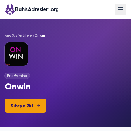
BahisAdresleri.org
Ana Sayfa
/
Siteler
/
Onwin
Eris Gaming
Onwin
Siteye Git