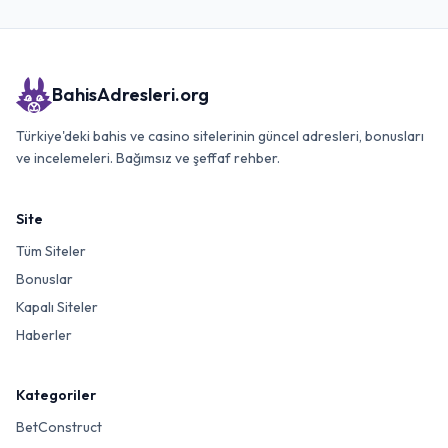
BahisAdresleri.org
Türkiye'deki bahis ve casino sitelerinin güncel adresleri, bonusları
ve incelemeleri. Bağımsız ve şeffaf rehber.
Site
Tüm Siteler
Bonuslar
Kapalı Siteler
Haberler
Kategoriler
BetConstruct