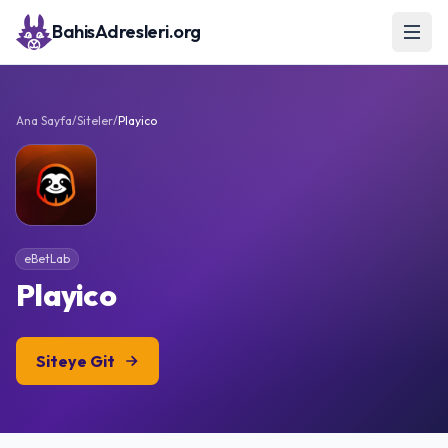
BahisAdresleri.org
Ana Sayfa
/
Siteler
/
Playico
eBetLab
Playico
Siteye Git