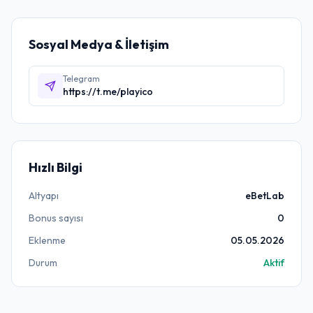
Sosyal Medya & İletişim
Telegram
https://t.me/playico
Hızlı Bilgi
Altyapı
eBetLab
Bonus sayısı
0
Eklenme
05.05.2026
Durum
Aktif