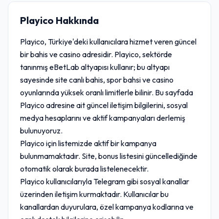
Playico Hakkında
Playico, Türkiye'deki kullanıcılara hizmet veren güncel
bir bahis ve casino adresidir. Playico, sektörde
tanınmış eBetLab altyapısı kullanır; bu altyapı
sayesinde site canlı bahis, spor bahsi ve casino
oyunlarında yüksek oranlı limitlerle bilinir. Bu sayfada
Playico adresine ait güncel iletişim bilgilerini, sosyal
medya hesaplarını ve aktif kampanyaları derlemiş
bulunuyoruz.
Playico için listemizde aktif bir kampanya
bulunmamaktadır. Site, bonus listesini güncellediğinde
otomatik olarak burada listelenecektir.
Playico kullanıcılarıyla Telegram gibi sosyal kanallar
üzerinden iletişim kurmaktadır. Kullanıcılar bu
kanallardan duyurulara, özel kampanya kodlarına ve