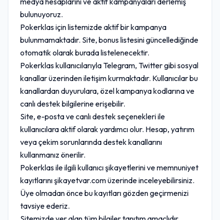
medya hesaplarını ve aktif kampanyaları derlemiş
bulunuyoruz.
Pokerklas için listemizde aktif bir kampanya
bulunmamaktadır. Site, bonus listesini güncellediğinde
otomatik olarak burada listelenecektir.
Pokerklas kullanıcılarıyla Telegram, Twitter gibi sosyal
kanallar üzerinden iletişim kurmaktadır. Kullanıcılar bu
kanallardan duyurulara, özel kampanya kodlarına ve
canlı destek bilgilerine erişebilir.
Site, e-posta ve canlı destek seçenekleri ile
kullanıcılara aktif olarak yardımcı olur. Hesap, yatırım
veya çekim sorunlarında destek kanallarını
kullanmanız önerilir.
Pokerklas ile ilgili kullanıcı şikayetlerini ve memnuniyet
kayıtlarını şikayetvar.com üzerinde inceleyebilirsiniz.
Üye olmadan önce bu kayıtları gözden geçirmenizi
tavsiye ederiz.
Sitemizde yer alan tüm bilgiler tanıtım amaçlıdır.