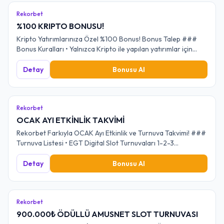
BONUS
Rekorbet
%100 KRIPTO BONUSU!
Kripto Yatırımlarınıza Özel %100 Bonus! Bonus Talep ###
Bonus Kuralları • Yalnızca Kripto ile yapılan yatırımlar için
geçerlidir. • Bu kampa…
Detay
Bonusu Al
BONUS
Rekorbet
OCAK AYI ETKİNLİK TAKVİMİ
Rekorbet Farkıyla OCAK Ayı Etkinlik ve Turnuva Takvimi! ###
Turnuva Listesi • EGT Digital Slot Turnuvaları 1-2-3
01.01.2026 00:00 - 10.01.20…
Detay
Bonusu Al
BONUS
Rekorbet
900.000₺ ÖDÜLLÜ AMUSNET SLOT TURNUVASI