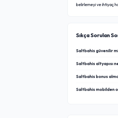
belirlemeyi ve ihtiyaç 
Sıkça Sorulan So
Saltbahis güvenilir m
Saltbahis altyapısı n
Saltbahis bonus alma
Saltbahis mobilden o