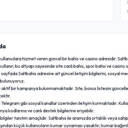
nda
kullanıcılara hizmet veren güncel bir bahis ve casino adresidir. Salt
ullanır; bu altyapı sayesinde site canlı bahis, spor bahsi ve casino
. Bu sayfada Saltbahis adresine ait güncel iletişim bilgilerini, sosyal m
 bulunuyoruz.
de aktif bir kampanya bulunmamaktadır. Site, bonus listesini güncel
ektir.
la Telegram gibi sosyal kanallar üzerinden iletişim kurmaktadır. Kulla
a kodlarına ve canlı destek bilgilerine erişebilir.
lgiler tanıtım amaçlıdır. Saltbahis ile aramızda ortaklık veya sahiplik
ndan küçük kullanıcıların kumar oynaması yasaktır; kumar bağımlılık 