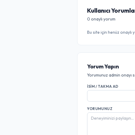
Kullanıcı Yorumla
0 onaylı yorum
Bu site için henüz onaylı 
Yorum Yapın
Yorumunuz admin onayı so
İSIM / TAKMA AD
YORUMUNUZ