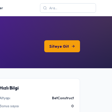
er
Siteye Git
Hızlı Bilgi
Altyapı
BetConstruct
Bonus sayısı
0