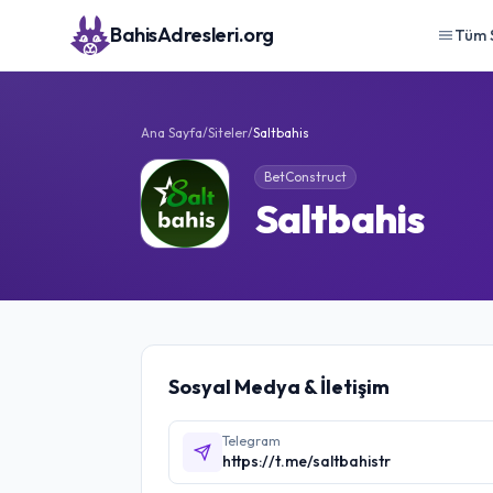
BahisAdresleri.org
Tüm S
Ana Sayfa
/
Siteler
/
Saltbahis
BetConstruct
Saltbahis
Sosyal Medya & İletişim
Telegram
https://t.me/saltbahistr