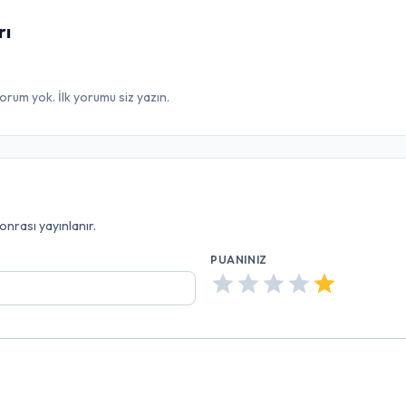
rı
yorum yok. İlk yorumu siz yazın.
nrası yayınlanır.
PUANINIZ