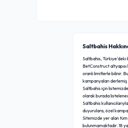
Saltbahis Hakkı
Saltbahis, Türkiye'deki 
BetConstruct altyapısı k
oranlı limitlerle bilinir
kampanyaları derlemiş
Saltbahis için listemiz
olarak burada listelenec
Saltbahis kullanıcılarıy
duyurulara, özel kampany
Sitemizde yer alan tüm bi
bulunmamaktadır. 18 yaşı