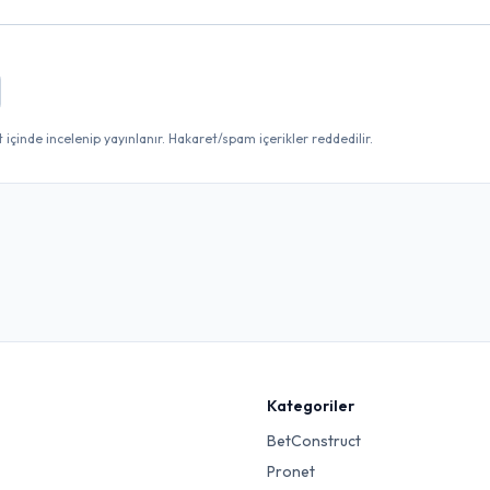
içinde incelenip yayınlanır. Hakaret/spam içerikler reddedilir.
Kategoriler
BetConstruct
Pronet