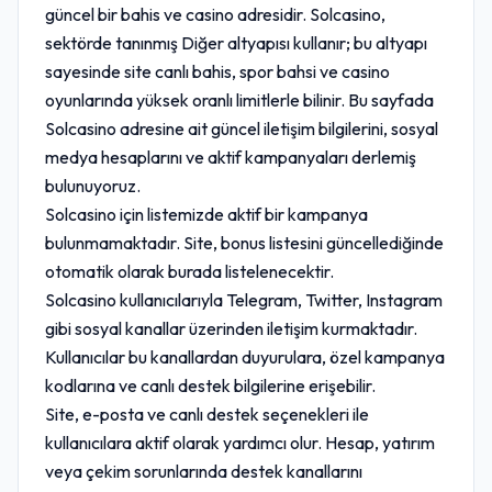
güncel bir bahis ve casino adresidir. Solcasino,
sektörde tanınmış Diğer altyapısı kullanır; bu altyapı
sayesinde site canlı bahis, spor bahsi ve casino
oyunlarında yüksek oranlı limitlerle bilinir. Bu sayfada
Solcasino adresine ait güncel iletişim bilgilerini, sosyal
medya hesaplarını ve aktif kampanyaları derlemiş
bulunuyoruz.
Solcasino için listemizde aktif bir kampanya
bulunmamaktadır. Site, bonus listesini güncellediğinde
otomatik olarak burada listelenecektir.
Solcasino kullanıcılarıyla Telegram, Twitter, Instagram
gibi sosyal kanallar üzerinden iletişim kurmaktadır.
Kullanıcılar bu kanallardan duyurulara, özel kampanya
kodlarına ve canlı destek bilgilerine erişebilir.
Site, e-posta ve canlı destek seçenekleri ile
kullanıcılara aktif olarak yardımcı olur. Hesap, yatırım
veya çekim sorunlarında destek kanallarını