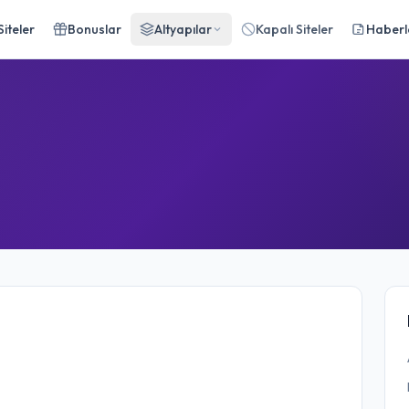
iteler
Bonuslar
Altyapılar
Kapalı Siteler
Haberl