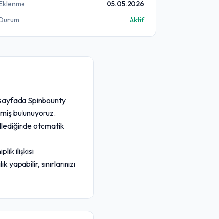
Eklenme
05.05.2026
Durum
Aktif
Bu sayfada Spinbounty
lemiş bulunuyoruz.
ellediğinde otomatik
ik ilişkisi
yapabilir, sınırlarınızı