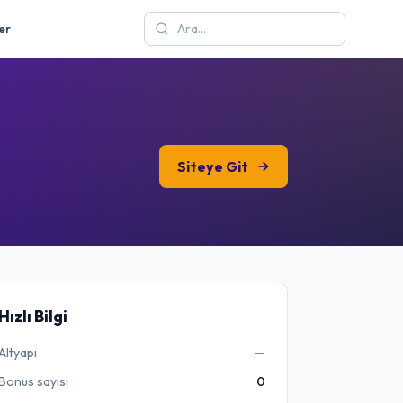
er
Siteye Git
Hızlı Bilgi
Altyapı
—
Bonus sayısı
0