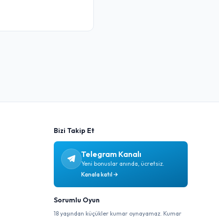
Bizi Takip Et
Telegram Kanalı
Yeni bonuslar anında, ücretsiz.
Kanala katıl
Sorumlu Oyun
18 yaşından küçükler kumar oynayamaz. Kumar