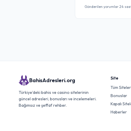
Gönderilen yorumlar 24 saat 
Site
BahisAdresleri.org
Tüm Siteler
Türkiye'deki bahis ve casino sitelerinin
Bonuslar
güncel adresleri, bonusları ve incelemeleri.
Kapalı Site
Bağımsız ve şeffaf rehber.
Haberler