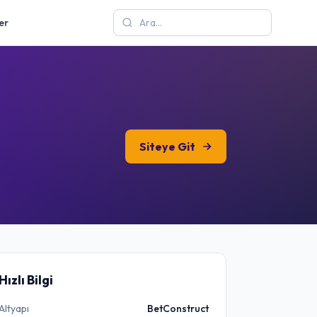
er
Siteye Git
Hızlı Bilgi
Altyapı
BetConstruct