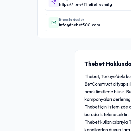
https://t.me/TheBetresmitg
E-posta destek
info@thebet300.com
Thebet Hakkınd
Thebet, Türkiye'deki kul
BetConstruct altyapısı k
oranlı limitlerle bilinir
kampanyaları derlemiş
Thebet için listemizde 
burada listelenecektir.
Thebet kullanıcılarıyla 
kanallardan duyurulara, 