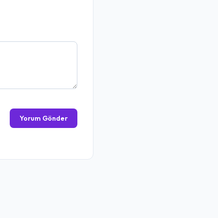
Yorum Gönder