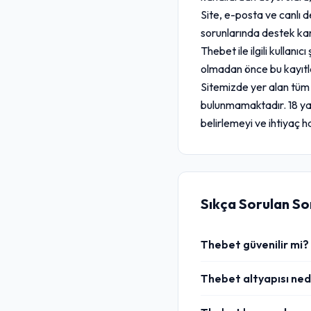
Site, e-posta ve canlı d
sorunlarında destek kana
Thebet ile ilgili kullan
olmadan önce bu kayıtl
Sitemizde yer alan tüm b
bulunmamaktadır. 18 yaşı
belirlemeyi ve ihtiyaç 
Sıkça Sorulan So
Thebet güvenilir mi?
Thebet altyapısı ned