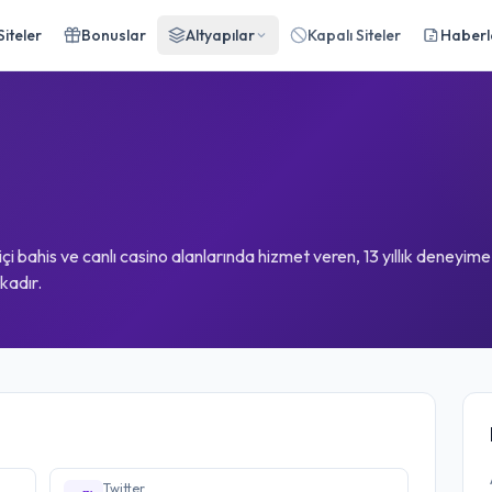
iteler
Bonuslar
Altyapılar
Kapalı Siteler
Haberl
çi bahis ve canlı casino alanlarında hizmet veren, 13 yıllık deneyime
kadır.
Twitter