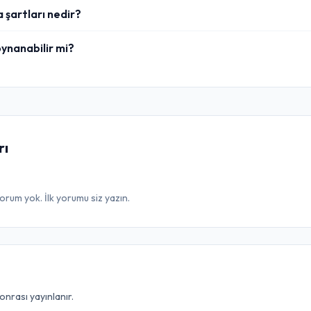
şartları nedir?
ynanabilir mi?
rı
yorum yok. İlk yorumu siz yazın.
nrası yayınlanır.