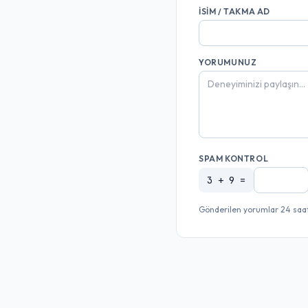
İSIM / TAKMA AD
YORUMUNUZ
SPAM KONTROL
3 + 9 =
Gönderilen yorumlar 24 saat 