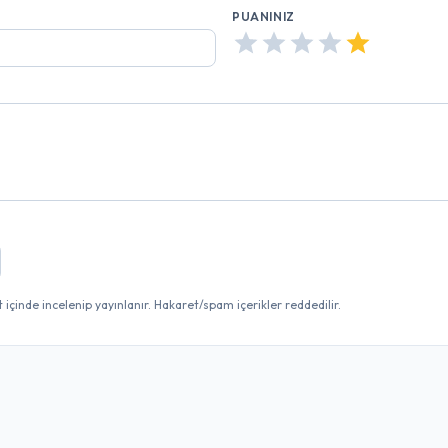
PUANINIZ
içinde incelenip yayınlanır. Hakaret/spam içerikler reddedilir.