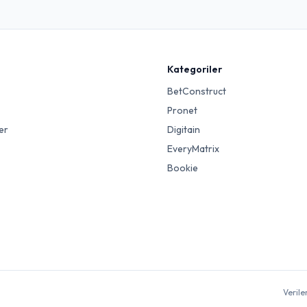
Kategoriler
BetConstruct
Pronet
ler
Digitain
EveryMatrix
Bookie
Verile