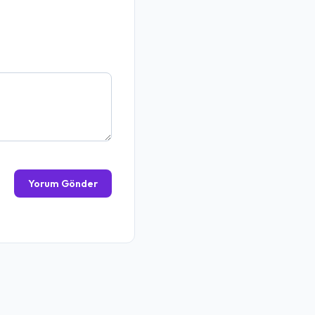
Yorum Gönder