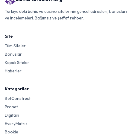
Türkiye'deki bahis ve casino sitelerinin güncel adresleri, bonusları
ve incelemeleri. Bağımsız ve şeffaf rehber.
Site
Tüm Siteler
Bonuslar
Kapalı Siteler
Haberler
Kategoriler
BetConstruct
Pronet
Digitain
EveryMatrix
Bookie