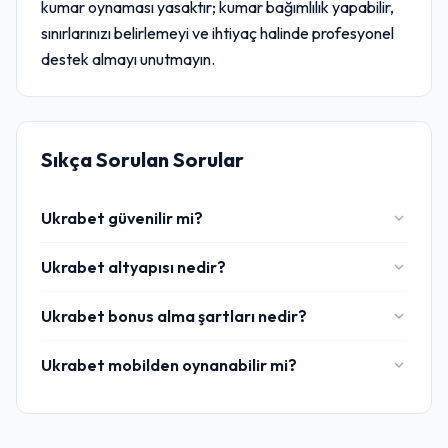
kumar oynaması yasaktır; kumar bağımlılık yapabilir,
sınırlarınızı belirlemeyi ve ihtiyaç halinde profesyonel
destek almayı unutmayın.
Sıkça Sorulan Sorular
Ukrabet güvenilir mi?
Ukrabet altyapısı nedir?
Ukrabet bonus alma şartları nedir?
Ukrabet mobilden oynanabilir mi?