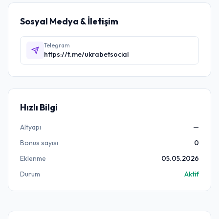
Sosyal Medya & İletişim
Telegram
https://t.me/ukrabetsocial
Hızlı Bilgi
Altyapı
—
Bonus sayısı
0
Eklenme
05.05.2026
Durum
Aktif