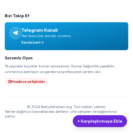
Bizi Takip Et
Telegram Kanalı
Yeni bonuslar anında, ücretsiz.
Kanala katıl
Sorumlu Oyun
18 yaşından küçükler kumar oynayamaz. Kumar bağımlılık yapabilir;
sınırlarınızı belirleyin ve gerekirse profesyonel yardım alın.
18+
sadece yetişkinler
© 2026 BahisAdresleri.org. Tüm hakları saklıdır.
Veriler bağımsız kaynaklardan derlenir; site sahipleri ile bağlantımız
yoktur.
+ Karşılaştırmaya Ekle