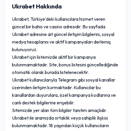
Ukrabet Hakkında
Ukrabet, Türkiye'deki kullanıcılara hizmet veren
güncel bir bahis ve casino adresidir. Bu sayfada
Ukrabet adresine ait güncel iletişim bilgilerini, sosyal
medya hesaplarını ve aktif kampanyaları derlemiş
bulunuyoruz.
Ukrabet için listemizde aktif bir kampanya
bulunmamaktadır. Site, bonus listesini güncellediğinde
otomatik olarak burada listelenecektir.
Ukrabet kullanıcılarıyla Telegram gibi sosyal kanallar
üzerinden iletişim kurmaktadır. Kullanıcılar bu
kanallardan duyurulara, özel kampanya kodlarına ve
canlı destek bilgilerine erişebilir.
Sitemizde yer alan tüm bilgiler tanıtım amaçlıdır.
Ukrabet ile aramızda ortaklık veya sahiplik ilişkisi
bulunmamaktadır. 18 yaşından küçük kullanıcıların