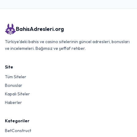
BahisAdresleri.org
Türkiye'deki bahis ve casino sitelerinin güncel adresleri, bonusları
ve incelemeleri. Bağımsız ve şeffaf rehber.
Site
Tüm Siteler
Bonuslar
Kapalı Siteler
Haberler
Kategoriler
BetConstruct