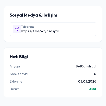
Sosyal Medya & İletişim
Telegram
https://t.me/wojososyal
Hızlı Bilgi
Altyapı
BetConstruct
Bonus sayısı
0
Eklenme
05.05.2026
Durum
Aktif