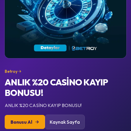
Betroy
ANLIK %20 CASİNO KAYIP
BONUSU!
ANLIK %20 CASİNO KAYIP BONUSU!
Bonusu Al
Kaynak Sayfa