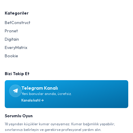
Kategoriler
BetConstruct
Pronet
Digitain
EveryMatrix
Bookie
Bizi Takip Et
Telegram Kanalı
Yeni bonuslar anında, ücretsiz.
Kanala katıl
Sorumlu Oyun
18 yaşından küçükler kumar oynayamaz. Kumar bağımlılık yapabilir;
sınırlarınızı belirleyin ve gerekirse profesyonel yardım alın.