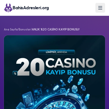
BahisAdresleri.org
Ana Sayfa
/
Bonuslar
/
ANLIK %20 CASİNO KAYIP BONUSU!