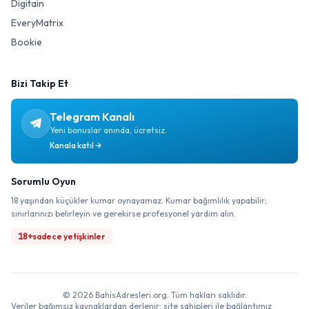
Digitain
EveryMatrix
Bookie
Bizi Takip Et
Telegram Kanalı
Yeni bonuslar anında, ücretsiz.
Kanala katıl
Sorumlu Oyun
18 yaşından küçükler kumar oynayamaz. Kumar bağımlılık yapabilir;
sınırlarınızı belirleyin ve gerekirse profesyonel yardım alın.
18+
sadece yetişkinler
© 2026 BahisAdresleri.org. Tüm hakları saklıdır.
Veriler bağımsız kaynaklardan derlenir; site sahipleri ile bağlantımız